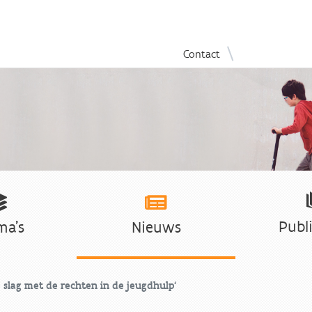
Overslaan
|
Contact
en
naar
de
inhoud
gaan
Publi
ma's
Nieuws
slag met de rechten in de jeugdhulp'