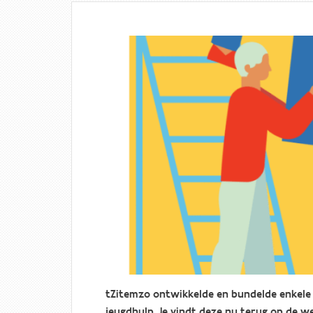
tZitemzo ontwikkelde en bundelde enkele 
jeugdhulp. Je vindt deze nu terug op de w