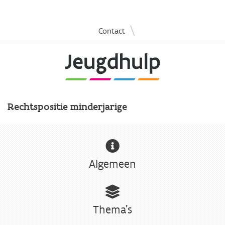
Overslaan
|
Contact
en
naar
de
inhoud
gaan
Rechtspositie minderjarige
Algemeen
Thema's