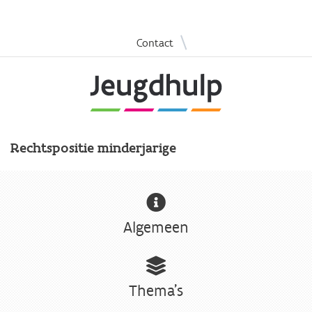
Overslaan
|
Contact
en
naar
de
inhoud
gaan
Rechtspositie minderjarige
Algemeen
Thema's