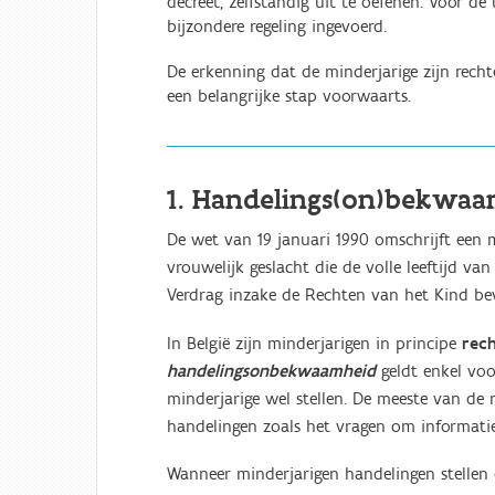
decreet, zelfstandig uit te oefenen. Voor d
bijzondere regeling ingevoerd.
De erkenning dat de minderjarige zijn recht
een belangrijke stap voorwaarts.
1. Handelings(on)bekwaa
De wet van 19 januari 1990 omschrijft een 
vrouwelijk geslacht die de volle leeftijd van
Verdrag inzake de Rechten van het Kind bev
In België zijn minderjarigen in principe
rec
handelingsonbekwaamheid
geldt enkel voo
minderjarige wel stellen. De meeste van de re
handelingen zoals het vragen om informatie,
Wanneer minderjarigen handelingen stellen d