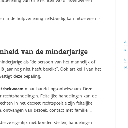
e uitoefening van drie rechten wordt evenwel een
en in de hulpverlening zelfstandig kan uitoefenen is
4
mheid van de minderjarige
5
6.
minderjarige als “de persoon van het mannelijk of
M
 18 jaar nog niet heeft bereikt”. Ook artikel 1 van het
estigt deze bepaling.
htsbekwaam
maar handelingsonbekwaam. Deze
r rechtshandelingen. Feitelijke handelingen kan de
chten in het decreet rechtspositie zijn feitelijke
 ontvangen van bezoek, contact met familie, ...
ie ze eigenlijk niet konden stellen, handelingen