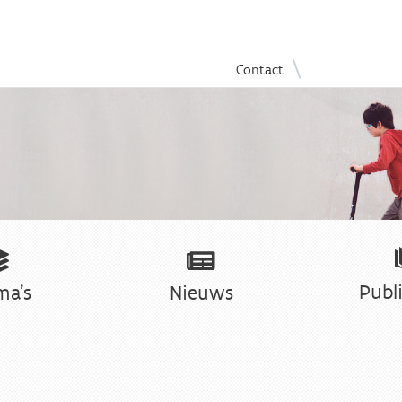
Overslaan
|
Contact
en
naar
de
inhoud
gaan
Publi
ma's
Nieuws