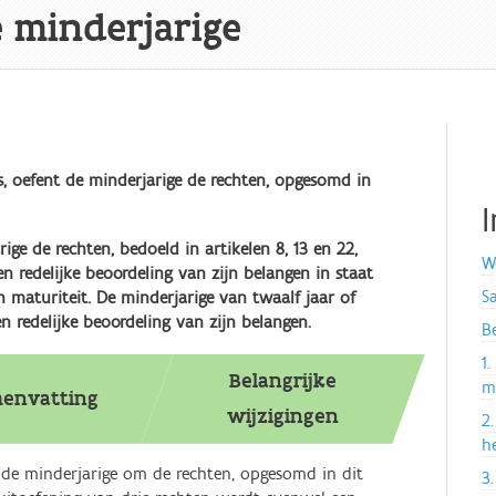
minderjarige
, oefent de minderjarige de rechten, opgesomd in
rige de rechten, bedoeld in artikelen 8, 13 en 22,
W
n redelijke beoordeling van zijn belangen in staat
S
jn maturiteit. De minderjarige van twaalf jaar of
n redelijke beoordeling van zijn belangen.
B
1
Belangrijke
m
envatting
wijzigingen
2
he
e minderjarige om de rechten, opgesomd in dit
3.