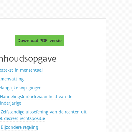
Download PDF-versie
Inhoudsopgave
ettekst in mensentaal
amenvatting
elangrijke wijzigingen
. Handelings(on)bekwaamheid van de
inderjarige
. Zelfstandige uitoefening van de rechten uit
t decreet rechtspositie
 Bijzondere regeling