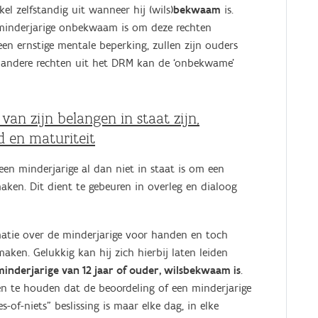
el zelfstandig uit wanneer hij (wils)
bekwaam
is.
 minderjarige onbekwaam is om deze rechten
een ernstige mentale beperking, zullen zijn ouders
De andere rechten uit het DRM kan de ‘onbekwame’
 van zijn belangen in staat zijn,
d en maturiteit
een minderjarige al dan niet in staat is om een
maken. Dit dient te gebeuren in overleg en dialoog
rmatie over de minderjarige voor handen en toch
ken. Gelukkig kan hij zich hierbij laten leiden
nderjarige van 12 jaar of ouder, wilsbekwaam is
.
gen te houden dat de beoordeling of een minderjarige
-of-niets” beslissing is maar elke dag, in elke