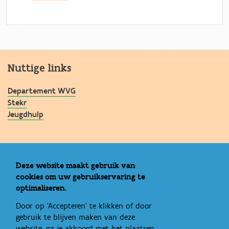
Nuttige links
Departement WVG
Stekr
Jeugdhulp
Praktische info
Deze website maakt gebruik van
cookies om uw gebruikservaring te
Contact
optimaliseren.
Bestellen
Door op 'Accepteren' te klikken of door
gebruik te blijven maken van deze
website, ga je akkoord met het plaatsen