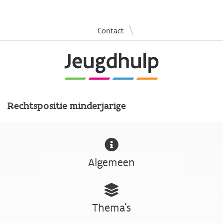
Overslaan
|
Contact
en
naar
de
inhoud
gaan
Rechtspositie minderjarige
Algemeen
Thema's