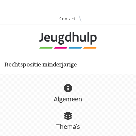
Overslaan
|
Contact
en
naar
de
inhoud
gaan
Rechtspositie minderjarige
Algemeen
Thema's