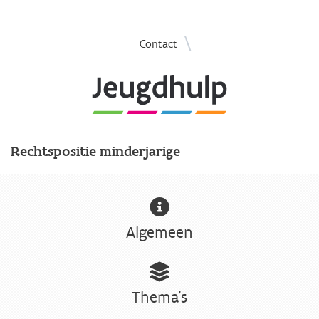
Overslaan
|
Contact
en
naar
de
inhoud
gaan
Rechtspositie minderjarige
Algemeen
Thema's