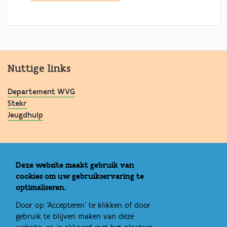
Nuttige links
Departement WVG
Stekr
Jeugdhulp
Praktische info
Deze website maakt gebruik van
cookies om uw gebruikservaring te
Contact
optimaliseren.
Bestellen
Door op 'Accepteren' te klikken of door
gebruik te blijven maken van deze