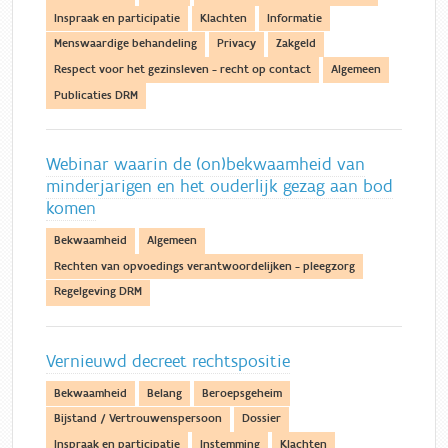
Inspraak en participatie
Klachten
Informatie
Menswaardige behandeling
Privacy
Zakgeld
Respect voor het gezinsleven - recht op contact
Algemeen
Publicaties DRM
Webinar waarin de (on)bekwaamheid van
minderjarigen en het ouderlijk gezag aan bod
komen
Bekwaamheid
Algemeen
Rechten van opvoedings verantwoordelijken - pleegzorg
Regelgeving DRM
Vernieuwd decreet rechtspositie
Bekwaamheid
Belang
Beroepsgeheim
Bijstand / Vertrouwenspersoon
Dossier
Inspraak en participatie
Instemming
Klachten