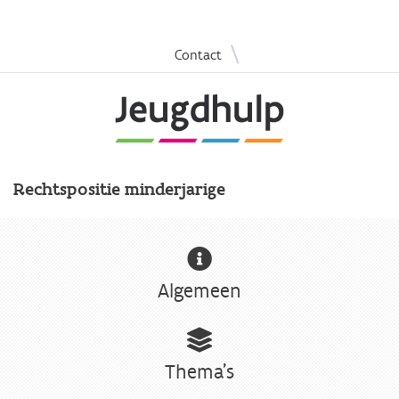
Overslaan
|
Contact
en
naar
de
inhoud
gaan
Rechtspositie minderjarige
Algemeen
Thema's