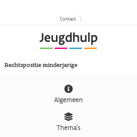
Overslaan
|
Contact
en
naar
de
inhoud
gaan
Rechtspositie minderjarige
Algemeen
Thema's