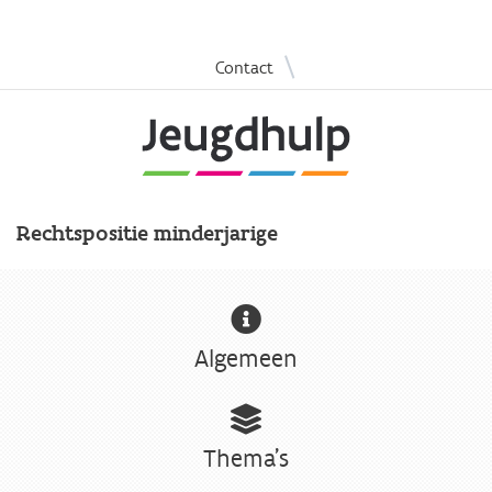
Overslaan
|
Contact
en
naar
de
inhoud
gaan
Rechtspositie minderjarige
Algemeen
Thema's