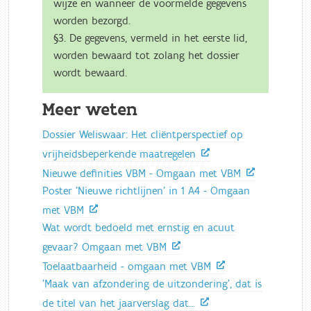
wijze en wanneer de voormelde gegevens
worden bezorgd.
§3. De gegevens, vermeld in het eerste lid,
worden bewaard tot zolang het dossier
wordt bewaard.
Meer weten
Dossier Weliswaar: Het cliëntperspectief op
vrijheidsbeperkende maatregelen
Nieuwe definities VBM - Omgaan met VBM
Poster 'Nieuwe richtlijnen' in 1 A4 - Omgaan
met VBM
Wat wordt bedoeld met ernstig en acuut
gevaar? Omgaan met VBM
Toelaatbaarheid - omgaan met VBM
'Maak van afzondering de uitzondering', dat is
de titel van het jaarverslag dat…