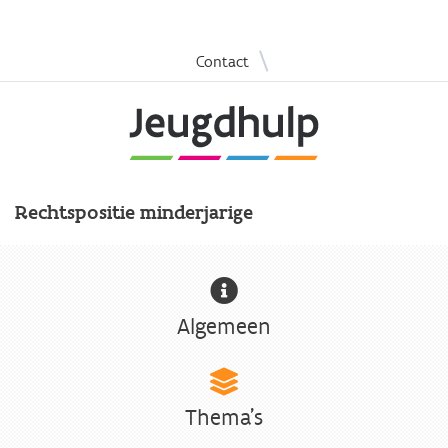
Overslaan
|
Contact
en
naar
de
inhoud
gaan
Rechtspositie minderjarige
Algemeen
Thema's