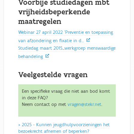
Voorbije studiedagen mbt
vrijheidsbeperkende
maatregelen
Webinar 27 april 2022 'Preventie en toepassing
van afzondering en fixatie in d…
Studiedag maart 2015_werkgroep menswaardige
behandeling
Veelgestelde vragen
Een specifieke vraag die niet aan bod komt
in deze FAQ?
Neem contact op met
vragen@stekr.net
.
2025 - Kunnen jeugdhulpvoorzieningen het
bezoekrecht afnemen of beperken?