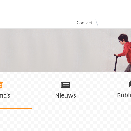
Overslaan
|
Contact
en
naar
de
inhoud
gaan
Publi
ma's
Nieuws