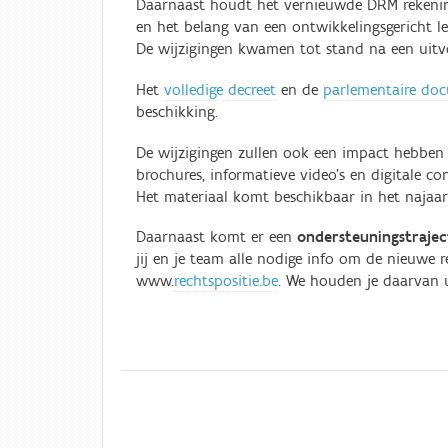
Daarnaast houdt het vernieuwde DRM rekeni
en het belang van een ontwikkelingsgericht l
De wijzigingen kwamen tot stand na een uitvoe
Het
volledige decreet
en de
parlementaire do
beschikking.
De wijzigingen zullen ook een impact hebbe
brochures, informatieve video's en digitale c
Het materiaal komt beschikbaar in het najaa
Daarnaast komt er een
ondersteuningstrajec
jij en je team alle nodige info om de nieuwe re
www.
rechtspositie.be
. We houden je daarvan 