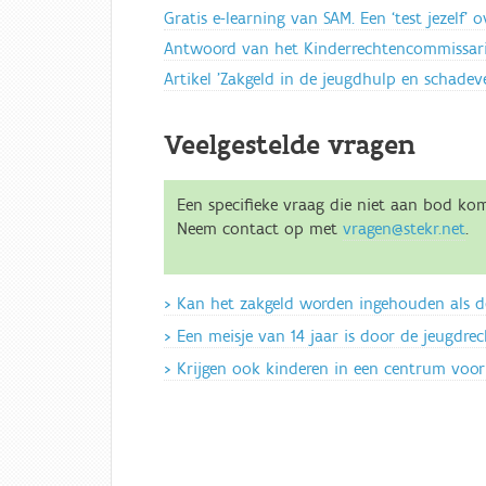
Gratis e-learning van SAM. Een ‘test jezelf’ o
Antwoord van het Kinderrechtencommissaria
Artikel 'Zakgeld in de jeugdhulp en schadev
Veelgestelde vragen
Een specifieke vraag die niet aan bod ko
Neem contact op met
vragen@stekr.net
.
Kan het zakgeld worden ingehouden als d
Een meisje van 14 jaar is door de jeugdre
Krijgen ook kinderen in een centrum voor