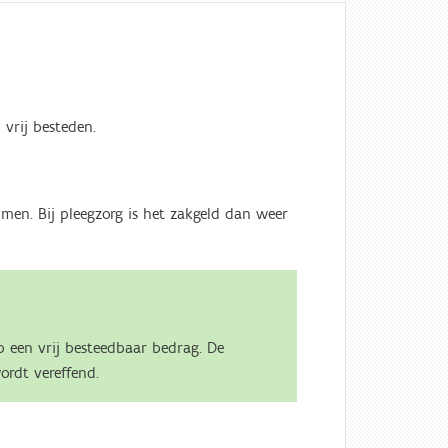
 vrij besteden.
en. Bij pleegzorg is het zakgeld dan weer
p een vrij besteedbaar bedrag. De
ordt vereffend.