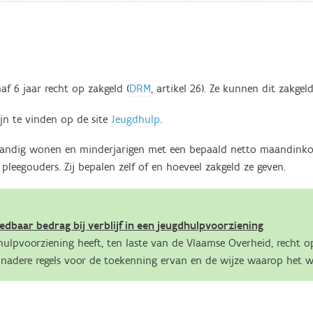
af 6 jaar recht op zakgeld (
DRM
, artikel 26). Ze kunnen dit zakgeld
ijn te vinden op de site
Jeugdhulp
.
fstandig wonen en minderjarigen met een bepaald netto maandinkom
pleegouders. Zij bepalen zelf of en hoeveel zakgeld ze geven.
edbaar bedrag bij verblijf in een jeugdhulpvoorziening
dhulpvoorziening heeft, ten laste van de Vlaamse Overheid, recht o
nadere regels voor de toekenning ervan en de wijze waarop het w