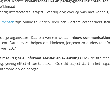
ng met recente
kinderrechtelijke en pedagogische inzichten
, zoa
eefklimaat.
rig intersectoraal traject, waarbij ook overleg was met koepels, c
cumenten
zijn online te vinden. Voor een vlottere leesbaarheid ste
n op je organisatie. Daarom werken we aan
nieuw communicatiem
ontent. Dat alles zal helpen om kinderen, jongeren en ouders te in
r van 2024.
t
met
(digitale) informatiesessies en e-learnings.
Ook de site rech
gelgeving effectief toe te passen. Ook dit traject start in het naja
uiteraard op de hoogte.