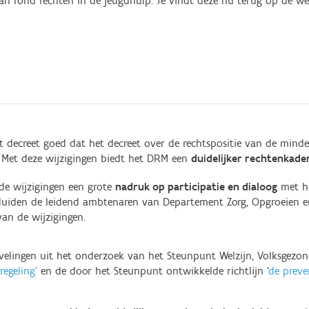
an rond rechten in de jeugdhulp. Je vindt deze nu terug op de w
decreet goed dat het decreet over de rechtspositie van de minde
. Met deze wijzigingen biedt het DRM een
duidelijker rechtenkade
 de wijzigingen een grote
nadruk op participatie en dialoog
met he
, duiden de leidend ambtenaren van Departement Zorg, Opgroeien
van de wijzigingen.
velingen uit het onderzoek van het Steunpunt Welzijn, Volksgezo
regeling’
en de door het Steunpunt ontwikkelde richtlijn ‘
de preve