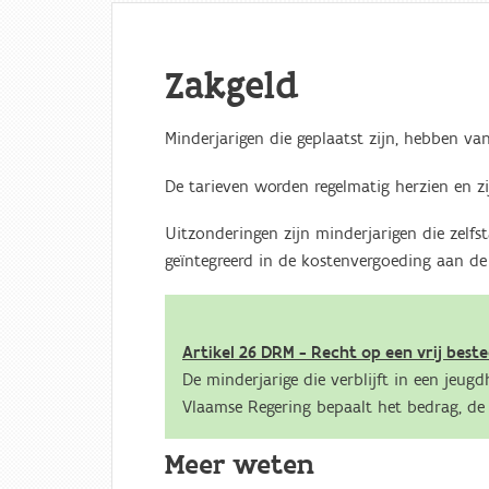
Zakgeld
Minderjarigen die geplaatst zijn, hebben van
De tarieven worden regelmatig herzien en z
Uitzonderingen zijn minderjarigen die zel
geïntegreerd in de kostenvergoeding aan de 
Artikel 26 DRM - Recht op een vrij beste
De minderjarige die verblijft in een jeug
Vlaamse Regering bepaalt het bedrag, de 
Meer weten