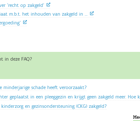
ver 'recht op zakgeld'
at m.b.t. het inhouden van zakgeld in …
ergoeding'
mt in deze FAQ?
e minderjarige schade heeft veroorzaakt?
chter geplaatst in een pleeggezin en krijgt geen zakgeld meer. Hoe
 kinderzorg en gezinsondersteuning (CKG) zakgeld?
Me