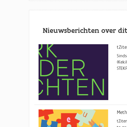
Nieuwsberichten over di
tZit
Sinds
(Keki
STEKR
Meth
tZite