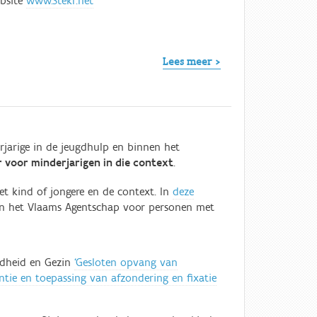
ebsite
www.Stekr.net
Lees meer >
rjarige in de jeugdhulp en binnen het
r voor minderjarigen in die context
.
t kind of jongere en de context. In
deze
 en het Vlaams Agentschap voor personen met
ndheid en Gezin
‘Gesloten opvang van
ntie en toepassing van afzondering en fixatie